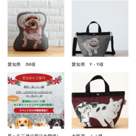
愛知県 IM様
愛知県 Y・Y様
星ヶ丘三越で受注会開催し
大阪府 ＩＩ様