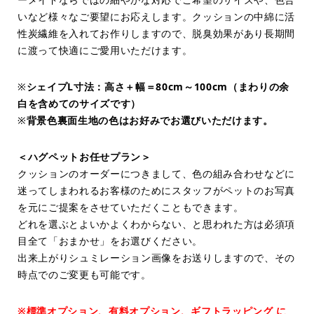
いなど様々なご要望にお応えします。クッションの中綿に活
性炭繊維を入れてお作りしますので、脱臭効果があり長期間
に渡って快適にご愛用いただけます。
※
シェイプL寸法：高さ＋幅＝80cm～100cm（まわりの余
白を含めてのサイズです）
※
背景色裏面生地の色はお好みでお選びいただけます。
＜ハグペットお任せプラン＞
クッションのオーダーにつきまして、色の組み合わせなどに
迷ってしまわれるお客様のためにスタッフがペットのお写真
を元にご提案をさせていただくこともできます。
どれを選ぶとよいかよくわからない、と思われた方は必須項
目全て「おまかせ」をお選びください。
出来上がりシュミレーション画像をお送りしますので、その
時点でのご変更も可能です。
※標準オプション、有料オプション、ギフトラッピング に