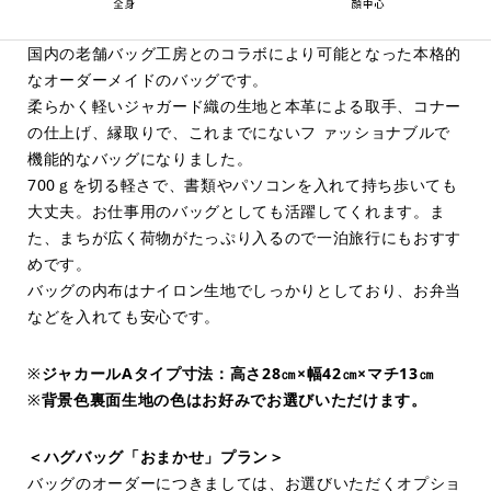
国内の老舗バッグ工房とのコラボにより可能となった本格的
なオーダーメイドのバッグです。
柔らかく軽いジャガード織の生地と本革による取手、コナー
の仕上げ、縁取りで、これまでにないフ ァッショナブルで
機能的なバッグになりました。
700ｇを切る軽さで、書類やパソコンを入れて持ち歩いても
大丈夫。お仕事用のバッグとしても活躍してくれます。ま
た、まちが広く荷物がたっぷり入るので一泊旅行にもおすす
めです。
バッグの内布はナイロン生地でしっかりとしており、お弁当
などを入れても安心です。
※
ジャカールAタイプ寸法：高さ28㎝×幅42㎝×マチ13㎝
※
背景色裏面生地の色はお好みでお選びいただけます。
＜ハグバッグ「おまかせ」プラン＞
バッグのオーダーにつきましては、お選びいただくオプショ