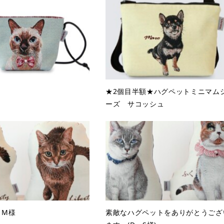
★2個目半額★ハグペットミニマム
ーズ サコッシュ
・M様
素敵なハグペットをありがとうござ