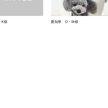
・K様
愛知県 O・M様