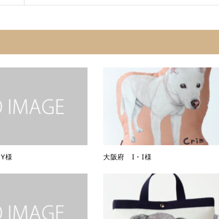
Y様
大阪府 I・I様