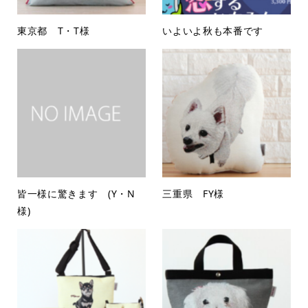
東京都 T・T様
いよいよ秋も本番です
皆一様に驚きます (Y・N
三重県 FY様
様)