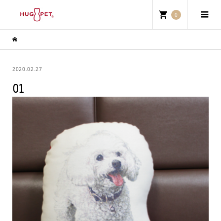
0
2020.02.27
01