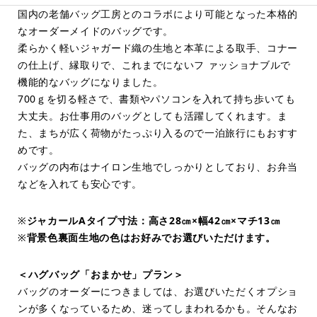
国内の老舗バッグ工房とのコラボにより可能となった本格的
なオーダーメイドのバッグです。
柔らかく軽いジャガード織の生地と本革による取手、コナー
の仕上げ、縁取りで、これまでにないフ ァッショナブルで
機能的なバッグになりました。
700ｇを切る軽さで、書類やパソコンを入れて持ち歩いても
大丈夫。お仕事用のバッグとしても活躍してくれます。ま
た、まちが広く荷物がたっぷり入るので一泊旅行にもおすす
めです。
バッグの内布はナイロン生地でしっかりとしており、お弁当
などを入れても安心です。
※
ジャカールAタイプ寸法：高さ28㎝×幅42㎝×マチ13㎝
※
背景色裏面生地の色はお好みでお選びいただけます。
＜ハグバッグ「おまかせ」プラン＞
バッグのオーダーにつきましては、お選びいただくオプショ
ンが多くなっているため、迷ってしまわれるかも。そんなお