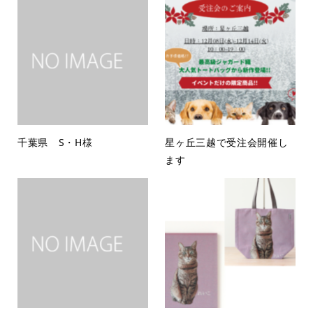
千葉県 S・H様
星ヶ丘三越で受注会開催し
ます