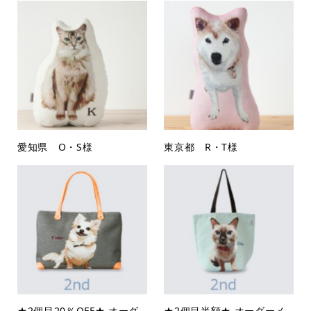
愛知県 O・S様
東京都 R・T様
★2個目20％OFF★ オーダ
★2個目半額★ オーダーメ