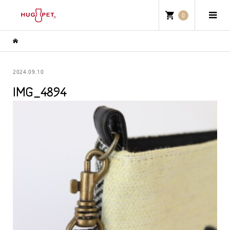
0
2024.09.10
IMG_4894