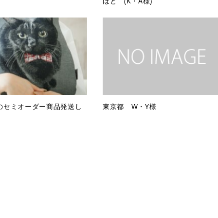
ほど (K・A様)
のセミオーダー商品発送し
東京都 W・Y様