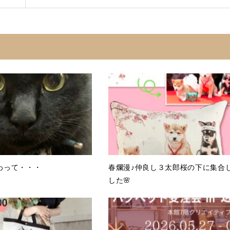
わって・・・
春爛漫♪仲良し３太郎桜の下に集合
した🌸