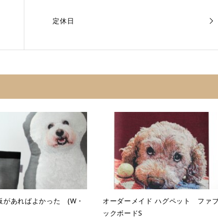
定休日
板があればよかった (W・
オーダーメイド ハグペット ファ
ックボードS