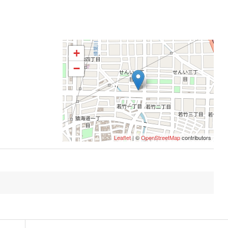
+
−
Leaflet
| ©
OpenStreetMap
contributors