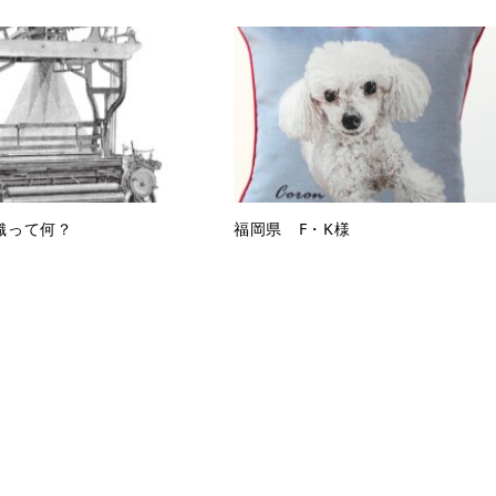
織って何？
福岡県 F・K様