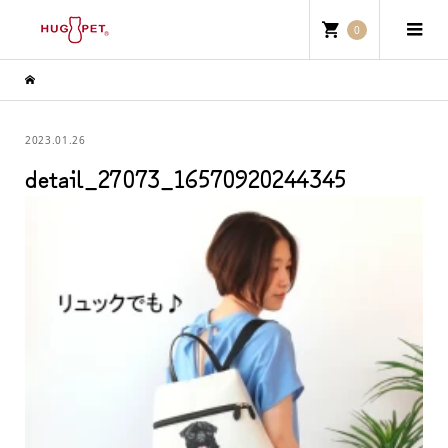
0
2023.01.26
detail_27073_16570920244345