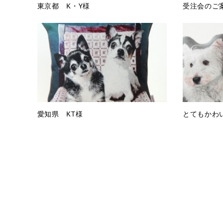
東京都 K・Y様
受注会のご
愛知県 KT様
とてもかわ