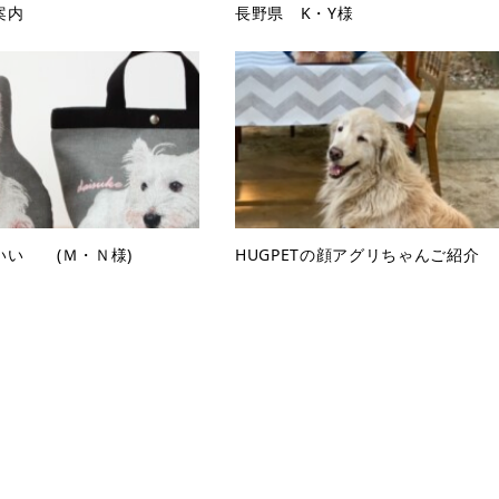
案内
長野県 K・Y様
いい (Ｍ・Ｎ様)
HUGPETの顔アグリちゃんご紹介