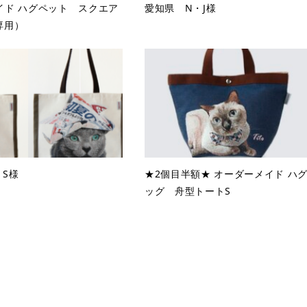
イド ハグペット スクエア
愛知県 N・J様
専用）
・S様
★2個目半額★ オーダーメイド ハ
ッグ 舟型トートS