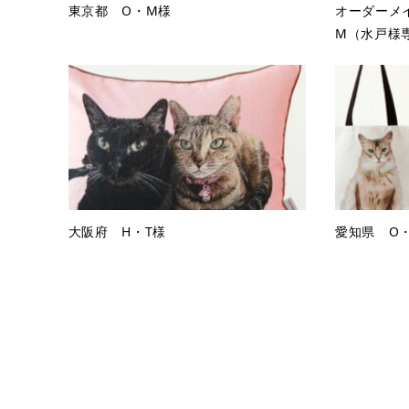
東京都 O・M様
オーダーメ
M（水戸様
大阪府 H・T様
愛知県 O