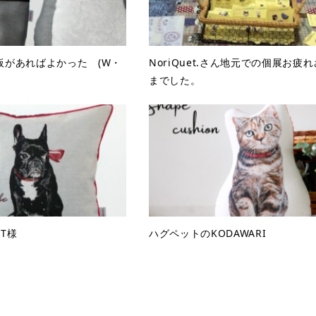
板があればよかった (W・
NoriQuet.さん地元での個展お疲れ
までした。
T様
ハグペットのKODAWARI