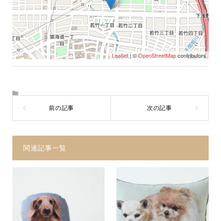
Leaflet
| ©
OpenStreetMap
contributors
関連記事一覧