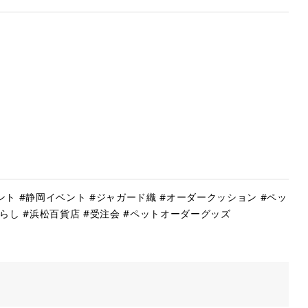
ベント #静岡イベント #ジャガード織 #オーダークッション #ペッ
暮らし #浜松百貨店 #受注会 #ペットオーダーグッズ