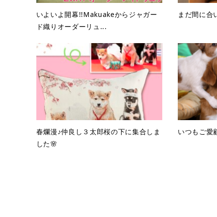
いよいよ開幕!!Makuakeからジャガー
まだ間に合
ド織りオーダーリュ...
春爛漫♪仲良し３太郎桜の下に集合しま
いつもご愛
した🌸