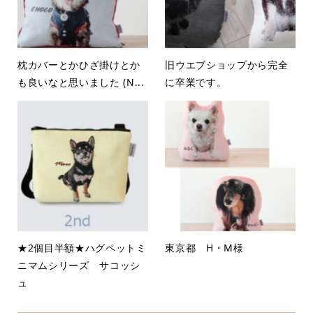
枕カバーとかひざ掛けとか
旧ウエブショップから完全
も良いなと思いました (N...
に卒業です。
★2個目半額★ハグペットミ
東京都 H・M様
ニマムシリーズ サコッシ
ュ