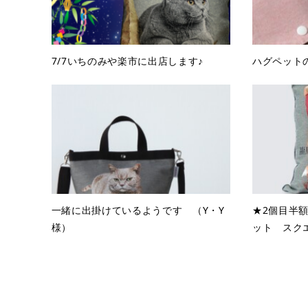
7/7いちのみや楽市に出店します♪
ハグペットの
一緒に出掛けているようです （Y・Y
★2個目半
様）
ット スク