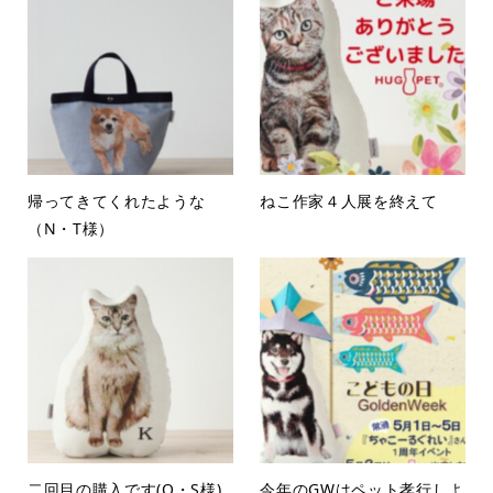
帰ってきてくれたような
ねこ作家４人展を終えて
（N・T様）
二回目の購入です(O・S様)
今年のGWはペット孝行しよ