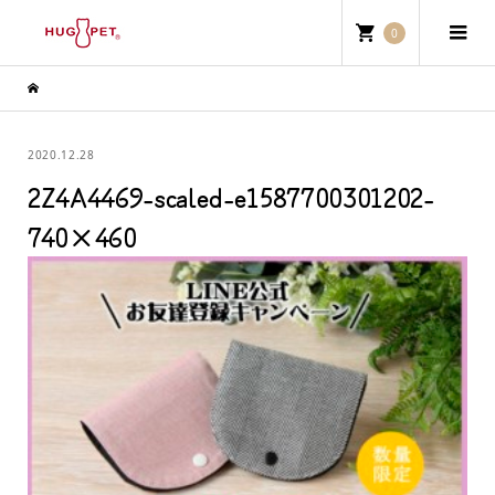
0
2020.12.28
2Z4A4469-scaled-e1587700301202-
740×460