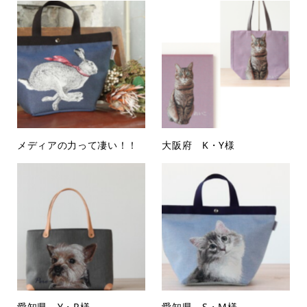
メディアの力って凄い！！
大阪府 K・Y様
愛知県 Y・R様
愛知県 S・M様