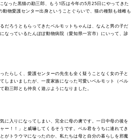
になった黒猫の勘三郎、もう1匹は今年の5月25日にやってきた
の動物愛護センター出身ということぐらいで、猫の種類も雄雌も
れるだろうともらってきたベルモットちゃんは、なんと男の子だ
話になっているたんぽぽ動物病院（愛知県一宮市）にいって、診
だったらしく、愛護センターの先生も全く疑うことなく女の子と
れてしまいましたが、一度家族になった可愛いベルモット（ベル
れて勘三郎とも仲良く遊ぶようになりました。
お気に入りになってしまい、完全に母の虜です。一日中母の後を
シャー！！」と威嚇してくるそうです。ベル君をうちに連れてき
ことがトラウマになったのか、私たちは母と自分の暮らしを邪魔