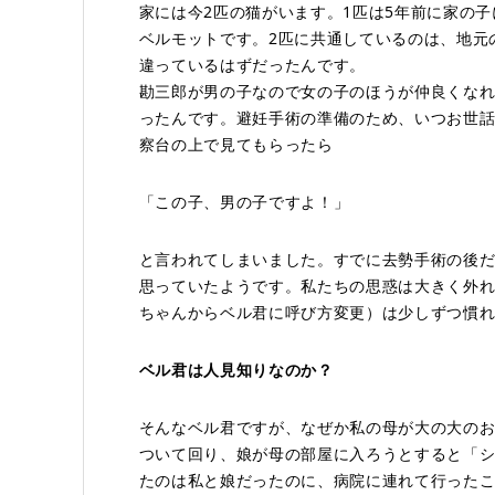
家には今2匹の猫がいます。1匹は5年前に家の子
ベルモットです。2匹に共通しているのは、地元
違っているはずだったんです。
勘三郎が男の子なので女の子のほうが仲良くな
ったんです。避妊手術の準備のため、いつお世
察台の上で見てもらったら
「この子、男の子ですよ！」
と言われてしまいました。すでに去勢手術の後
思っていたようです。私たちの思惑は大きく外
ちゃんからベル君に呼び方変更）は少しずつ慣
ベル君は人見知りなのか？
そんなベル君ですが、なぜか私の母が大の大の
ついて回り、娘が母の部屋に入ろうとすると「
たのは私と娘だったのに、病院に連れて行った