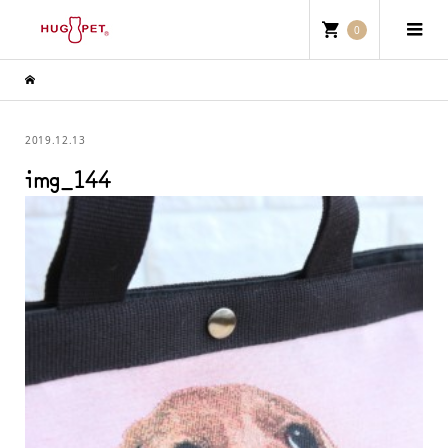
0
2019.12.13
img_144