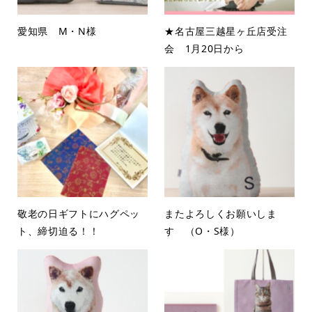
愛知県 M・N様
★名古屋三越星ヶ丘店受注
会 1月20日から
敬老の日ギフトにハグペッ
またよろしくお願いしま
ト、締切迫る！！
す （O・S様）